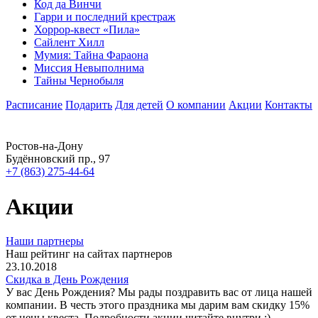
Код да Винчи
Гарри и последний крестраж
Хоррор-квест «Пила»
Сайлент Хилл
Мумия: Тайна Фараона
Миссия Невыполнима
Тайны Чернобыля
Расписание
Подарить
Для детей
О компании
Акции
Контакты
Ростов-на-Дону
Будённовский пр., 97
+7 (863) 275-44-64
Акции
Наши партнеры
Наш рейтинг на сайтах партнеров
23.10.2018
Скидка в День Рождения
У вас День Рождения? Мы рады поздравить вас от лица нашей
компании. В честь этого праздника мы дарим вам скидку 15%
от цены квеста. Подробности акции читайте внутри :)