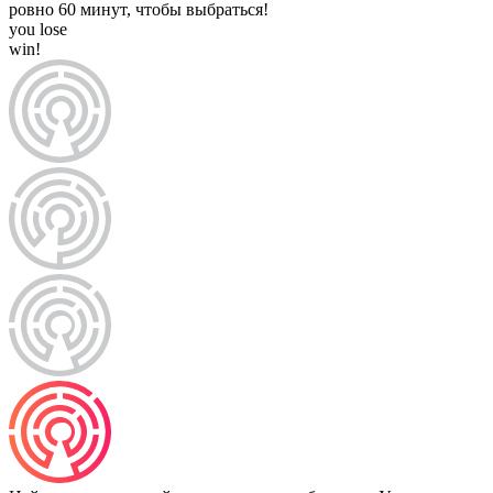
ровно 60 минут, чтобы выбраться!
you lose
win!