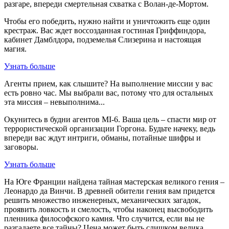
разгаре, впереди смертельная схватка с Волан-де-Мортом.
Чтобы его победить, нужно найти и уничтожить еще один
крестраж. Вас ждет воссозданная гостиная Гриффиндора,
кабинет Дамблдора, подземелья Слизерина и настоящая
магия.
Узнать больше
Агенты прием, как слышите? На выполнение миссии у вас
есть ровно час. Мы выбрали вас, потому что для остальных
эта миссия – невыполнима...
Окунитесь в будни агентов MI-6. Ваша цель – спасти мир от
террористической организации Горгона. Будьте начеку, ведь
впереди вас ждут интриги, обманы, потайные шифры и
заговоры.
Узнать больше
На Юге Франции найдена тайная мастерская великого гения –
Леонардо да Винчи. В древней обители гения вам придется
решить множество инженерных, механических загадок,
проявить ловкость и смелость, чтобы наконец высвободить
пленника философского камня. Что случится, если вы не
разгадаете все тайны? Цена может быть слишком велика.