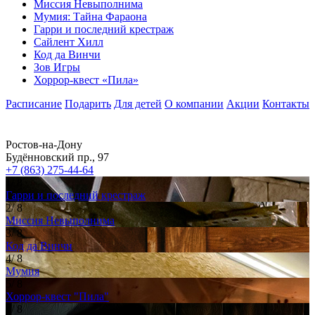
Миссия Невыполнима
Мумия: Тайна Фараона
Гарри и последний крестраж
Сайлент Хилл
Код да Винчи
Зов Игры
Хоррор-квест «Пила»
Расписание
Подарить
Для детей
О компании
Акции
Контакты
Ростов-на-Дону
Будённовский пр., 97
+7 (863) 275-44-64
1
/ 8
Гарри и последний крестраж
2
/ 8
Миссия Невыполнима
3
/ 8
Код да Винчи
4
/ 8
Мумия
5
/ 8
Хоррор-квест "Пила"
6
/ 8