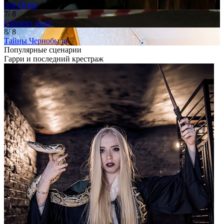
Зов Игры
7
/ 8
Сайлент хилл
8
/ 8
Тайны Чернобыля
Популярные
сценарии
Гарри и последний крестраж